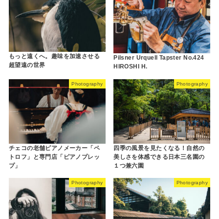
もっと遠くへ。趣味を加速させる
Pilsner Urquell Tapster No.424
超望遠の世界
HIROSHI H.
Photography
Photography
チェコの老舗ピアノメーカー「ペ
四季の風景を見たくなる！自然の
トロフ」と専門店「ピアノプレッ
美しさを体感できる日本三名園の
プ」
１つ兼六園
Photography
Photography