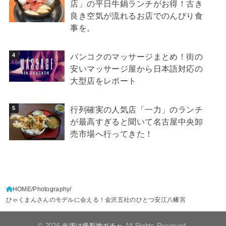
店」の平日牛鍋ランチがお得！古き
良き空気が流れるお店でのんびり食
事を。
バンコクのマッサージまとめ！街の
安いマッサージ屋から日本語対応の
大型店をレポート
行列確実の人気店「一力」のランチ
が最高すぎると聞いて名古屋中央卸
売市場へ行ってきた！
HOME
Photography
ひゃくまんさんのモデルに会える！金沢五社のひとつ安江八幡宮
© 2026
出張は撮影地ガチャ
All Rights Reserved.