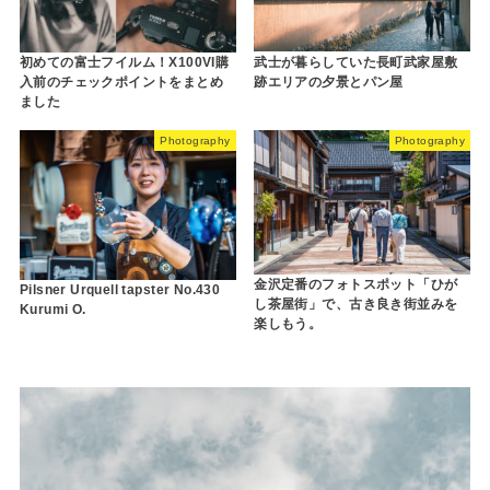
初めての富士フイルム！X100VI購
武士が暮らしていた長町武家屋敷
入前のチェックポイントをまとめ
跡エリアの夕景とパン屋
ました
Photography
Photography
金沢定番のフォトスポット「ひが
Pilsner Urquell tapster No.430
し茶屋街」で、古き良き街並みを
Kurumi O.
楽しもう。