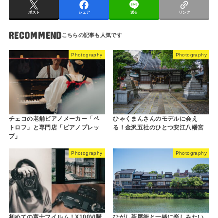
ポスト
シェア
送る
リンク
RECOMMEND
Photography
Photography
チェコの老舗ピアノメーカー「ペ
ひゃくまんさんのモデルに会え
トロフ」と専門店「ピアノプレッ
る！金沢五社のひとつ安江八幡宮
プ」
Photography
Photography
初めての富士フイルム！X100VI購
ひがし茶屋街と一緒に楽しみたい