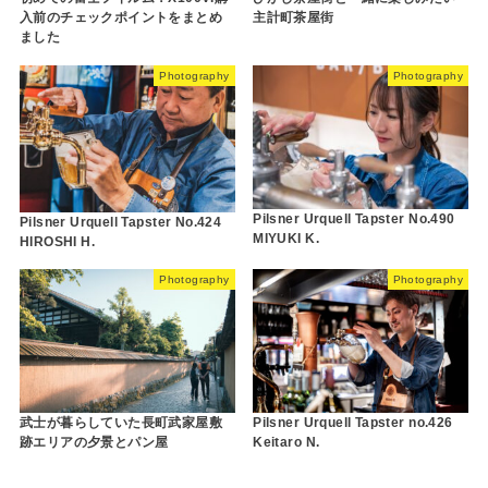
入前のチェックポイントをまとめ
主計町茶屋街
ました
Photography
Photography
Pilsner Urquell Tapster No.490
Pilsner Urquell Tapster No.424
MIYUKI K.
HIROSHI H.
Photography
Photography
武士が暮らしていた長町武家屋敷
Pilsner Urquell Tapster no.426
跡エリアの夕景とパン屋
Keitaro N.