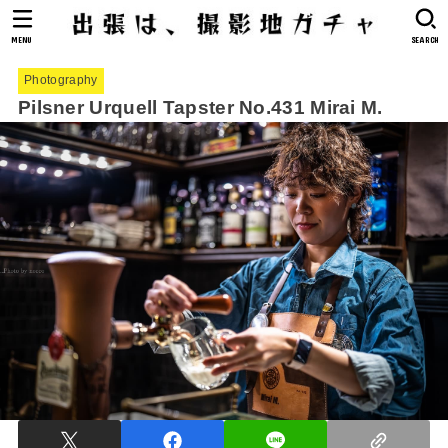
MENU
SEARCH
Photography
Pilsner Urquell Tapster No.431 Mirai M.