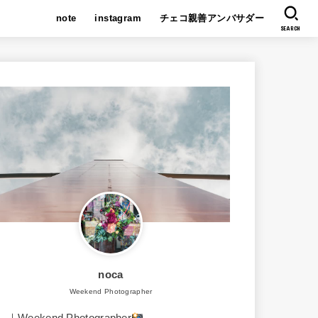
note
instagram
チェコ親善アンバサダー
SEARCH
noca
Weekend Photographer
｜Weekend Photographer