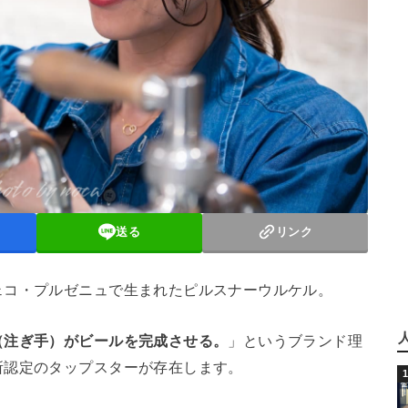
送る
リンク
ェコ・プルゼニュで生まれたピルスナーウルケル。
（注ぎ手）がビールを完成させる。
」というブランド理
所認定のタップスターが存在します。