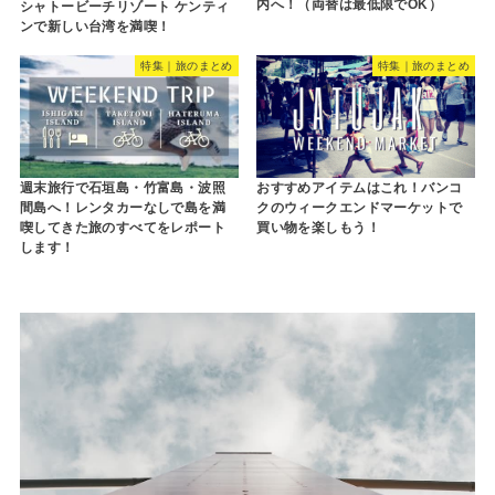
内へ！（両替は最低限でOK）
シャトービーチリゾート ケンティ
ンで新しい台湾を満喫！
特集｜旅のまとめ
特集｜旅のまとめ
週末旅行で石垣島・竹富島・波照
おすすめアイテムはこれ！バンコ
間島へ！レンタカーなしで島を満
クのウィークエンドマーケットで
喫してきた旅のすべてをレポート
買い物を楽しもう！
します！