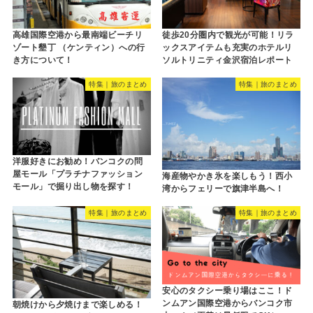
高雄国際空港から最南端ビーチリ
徒歩20分圏内で観光が可能！リラ
ゾート墾丁 （ケンティン）への行
ックスアイテムも充実のホテルリ
き方について！
ソルトリニティ金沢宿泊レポート
特集｜旅のまとめ
特集｜旅のまとめ
洋服好きにお勧め！バンコクの問
屋モール「プラチナファッション
海産物やかき氷を楽しもう！西小
モール」で掘り出し物を探す！
湾からフェリーで旗津半島へ！
特集｜旅のまとめ
特集｜旅のまとめ
安心のタクシー乗り場はここ！ド
ンムアン国際空港からバンコク市
朝焼けから夕焼けまで楽しめる！