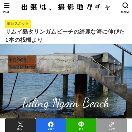
MENU
SEARCH
撮影スポット
サムイ島タリンガムビーチの綺麗な海に伸びた
1本の桟橋より
ポスト
シェア
送る
リンク