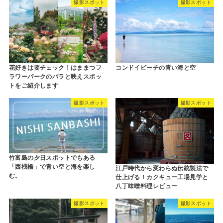
撮影スポット
撮影スポット
花好きは要チェック！はままつフ
コンドイビーチの青い海と空
ラワーパークのバラと映えスポッ
トをご紹介します
撮影スポット
撮影スポット
竹富島の夕日スポットでもある
「西桟橋」で青い空と海を楽し
江戸時代から変わらぬ伝統製法で
む。
仕上げる！カクキュー工場見学と
八丁味噌料理レビュー
撮影スポット
撮影スポット