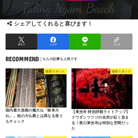
シェアしてくれると喜びます！
ポスト
シェア
送る
リンク
RECOMMEND
撮影スポット
撮影スポット
国内最大規模の籠大仏「岐阜大
【東光寺 特別拝観ライトアップ】
仏」。他の大仏殿とは異なる造り
ドウダンツツジの名所が紅く染ま
もチェック
る！夜の東光寺は特別な空間だっ
た