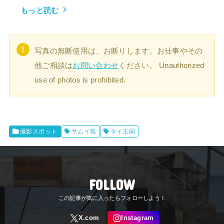
もっと読む
写真の無断使用は、お断りします。お仕事やその
他ご相談は
お問い合わせ
ください。 Unauthorized
use of photos is prohibited.
撮影スポット
サムイ島
タイ王国
FOLLOW