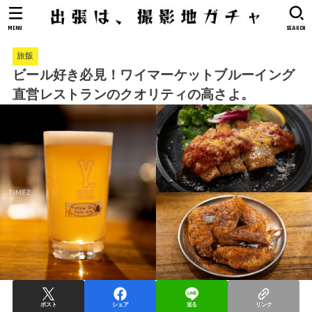
MENU
SEARCH
旅飯
ビール好き必見！ワイマーケットブルーイング
直営レストランのクオリティの高さよ。
ポスト
シェア
送る
リンク