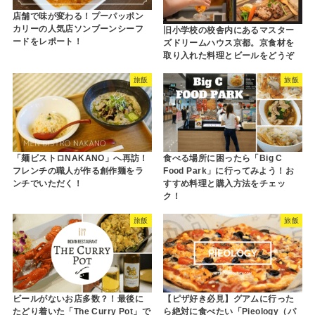
店舗で味が変わる！プーパッポン
カリーの人気店ソンブーンシーフ
旧小学校の校舎内にあるマスター
ードをレポート！
ズドリームハウス京都。京食材を
取り入れた料理とビールをどうぞ
旅飯
旅飯
「麺ビストロNAKANO」へ再訪！
食べる場所に困ったら「Big C
フレンチの職人が作る創作麺をラ
Food Park」に行ってみよう！お
ンチでいただく！
すすめ料理と購入方法をチェッ
ク！
旅飯
旅飯
ビールがないお店多数？！最後に
【ピザ好き必見】グアムに行った
たどり着いた「The Curry Pot」で
ら絶対に食べたい「Pieology（パ