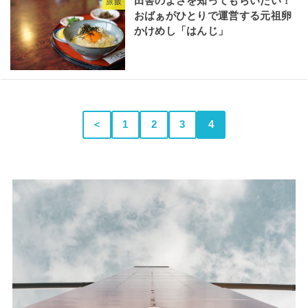
田舎のよさを知ってもらいたい！
旅飯
おばぁがひとりで運営する元祖卵
かけめし「はんじ」
＜
1
2
3
4