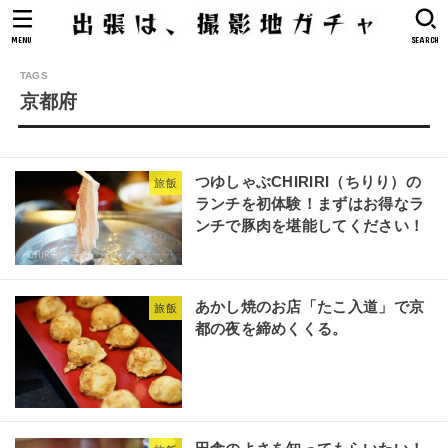
MENU
SEARCH
京都府
つゆしゃぶCHIRIRI（ちりり）の
旅飯
ランチを初体験！まずはお得なラ
ンチで豚肉を堪能してください！
あかし焼のお店「たこ入道」で京
旅飯
都の夜を締めくくる。