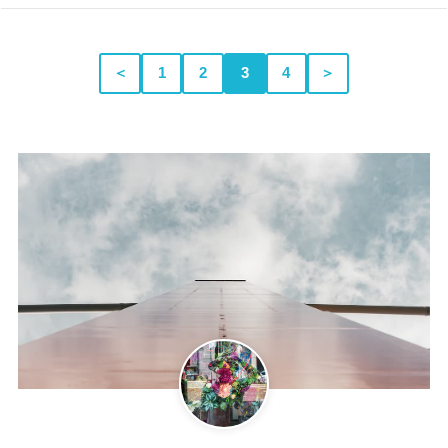
＜
1
2
3
4
＞