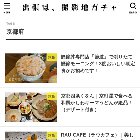
MENU
SEARCH
京都府
鰹節丼専門店「節道」で削りたて
旅飯
鰹節モーニング！3度おいしい朝定
食がお勧めです！
京都四条くをん｜京町屋で食べる
旅飯
和風かしわキーマうどんが絶品！
（デザート付き）
RAU CAFE（ラウカフェ）｜美し
旅飯