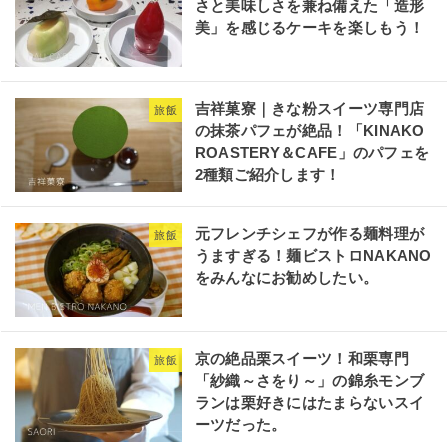
さと美味しさを兼ね備えた「造形
美」を感じるケーキを楽しもう！
吉祥菓寮｜きな粉スイーツ専門店
旅飯
の抹茶パフェが絶品！「KINAKO
ROASTERY＆CAFE」のパフェを
2種類ご紹介します！
元フレンチシェフが作る麺料理が
旅飯
うますぎる！麺ビストロNAKANO
をみんなにお勧めしたい。
京の絶品栗スイーツ！和栗専門
旅飯
「紗織～さをり～」の錦糸モンブ
ランは栗好きにはたまらないスイ
ーツだった。