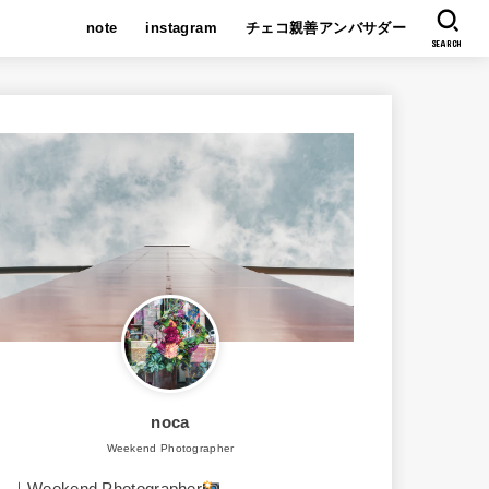
note
instagram
チェコ親善アンバサダー
SEARCH
noca
Weekend Photographer
｜Weekend Photographer