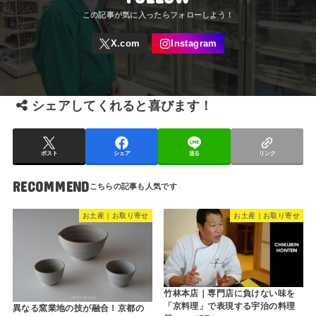
シェアしてくれると喜びます！
ポスト
シェア
送る
リンク
RECOMMEND
お土産｜お取り寄せ
お土産｜お取り寄せ
竹林本店｜専門店に負けない味を
「京料理」で表現する宇治の料理
異なる窯業地の技が融合！京都の