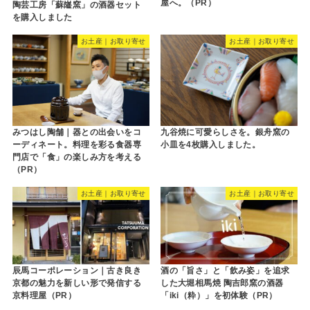
屋へ。（PR）
陶芸工房「蘇嶐窯」の酒器セット
を購入しました
お土産｜お取り寄せ
お土産｜お取り寄せ
みつはし陶舗｜器との出会いをコ
九谷焼に可愛らしさを。銀舟窯の
ーディネート。料理を彩る食器専
小皿を4枚購入しました。
門店で「食」の楽しみ方を考える
（PR）
お土産｜お取り寄せ
お土産｜お取り寄せ
辰馬コーポレーション｜古き良き
酒の「旨さ」と「飲み姿」を追求
京都の魅力を新しい形で発信する
した大堀相馬焼 陶吉郎窯の酒器
京料理屋（PR）
「iki（粋）」を初体験（PR）