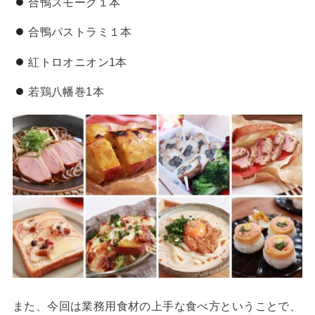
合鴨スモーク１本
合鴨パストラミ１本
紅トロオニオン1本
若鶏八幡巻1本
また、今回は業務用食材の上手な食べ方ということで、