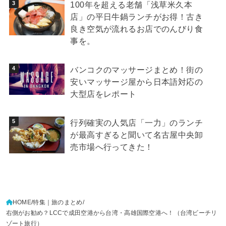
100年を超える老舗「浅草米久本
店」の平日牛鍋ランチがお得！古き
良き空気が流れるお店でのんびり食
事を。
バンコクのマッサージまとめ！街の
安いマッサージ屋から日本語対応の
大型店をレポート
行列確実の人気店「一力」のランチ
が最高すぎると聞いて名古屋中央卸
売市場へ行ってきた！
HOME
特集｜旅のまとめ
右側がお勧め？LCCで成田空港から台湾・高雄国際空港へ！（台湾ビーチリ
ゾート旅行）