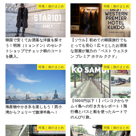
特集｜旅のまとめ
特集｜旅のまとめ
韓国で安くてお洒落な洋服を探そ
【ソウル】初めての韓国旅行でも
う！明洞（ミョンドン）のセレク
とっても安心！広々としたお洒落
トショップでチェック柄のコート
な部屋が魅力の「ベスト ウェスタ
を購入。
ン プレミア ホテル ククド」
特集｜旅のまとめ
特集｜旅のまとめ
【5000円以下！】バンコクからサ
ムイ島への行き方をレポート！飛
海産物やかき氷を楽しもう！西小
行機とバスと船を使ったルートで
湾からフェリーで旗津半島へ！
のんびり旅。
特集｜旅のまとめ
特集｜旅のまとめ