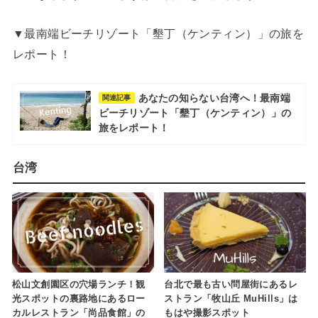
▼最南端ビーチリゾート「墾丁（ケンティン）」の旅を
レポート！
あなたの知らない台湾へ！最南端
関連記事
ビーチリゾート「墾丁（ケンティン）」の
旅をレポート！
台湾
松山文創園区の穴場ランチ！観
台北で最も古い問屋街にあるレ
光スポットの裏路地にあるロー
ストラン「牧山丘 MuHills」は
カルレストラン「尚品食館」の
もはや撮影スポット