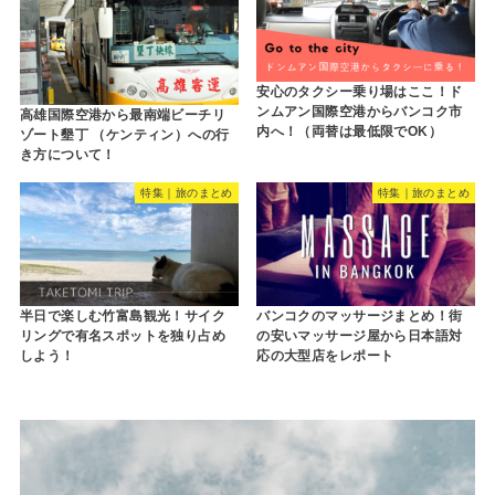
安心のタクシー乗り場はここ！ド
ンムアン国際空港からバンコク市
高雄国際空港から最南端ビーチリ
内へ！（両替は最低限でOK）
ゾート墾丁 （ケンティン）への行
き方について！
特集｜旅のまとめ
特集｜旅のまとめ
半日で楽しむ竹富島観光！サイク
バンコクのマッサージまとめ！街
リングで有名スポットを独り占め
の安いマッサージ屋から日本語対
しよう！
応の大型店をレポート