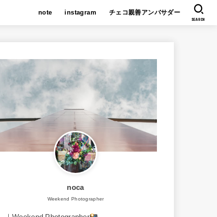
note
instagram
チェコ親善アンバサダー
SEARCH
noca
Weekend Photographer
｜Weekend Photographer